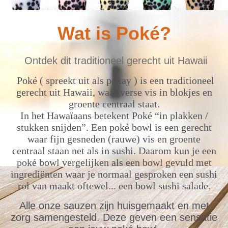
Wat is Poké?
Ontdek dit traditioneel gerecht uit Hawaii
Poké ( spreekt uit als pokay ) is een traditioneel
gerecht uit Hawaii, waar verse vis in blokjes en
groente centraal staat.
In het Hawaïaans betekent Poké “in plakken /
stukken snijden”. Een poké bowl is een gerecht
waar fijn gesneden (rauwe) vis en groente
centraal staan net als in sushi. Daarom kun je een
poké bowl vergelijken als een bowl gevuld met
ingrediënten waar je normaal gesproken een sushi
rol van maakt oftewel... een bowl sushi salade.
Alle onze sauzen zijn huisgemaakt en met
zorg samengesteld. Deze geven een sensatie